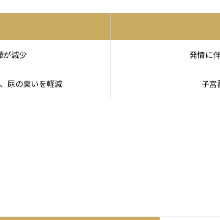
嘩が減少
発情に
、尿の臭いを軽減
子宮