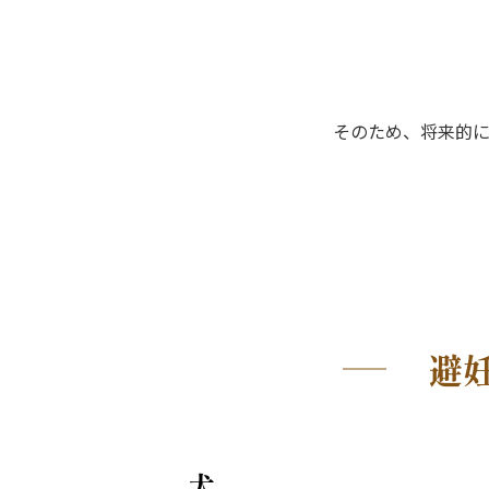
そのため、将来的
避
犬