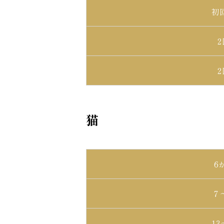
初
猫
6
７
1