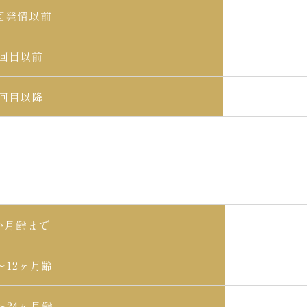
回発情以前
2回目以前
2回目以降
か月齢まで
～12ヶ月齢
3～24ヶ月齢