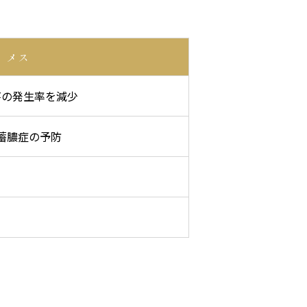
メス
瘍の発生率を減少
蓄膿症の予防