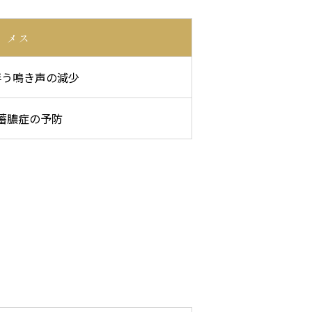
メス
伴う鳴き声の減少
蓄膿症の予防