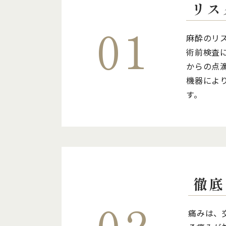
リス
麻酔のリ
術前検査
からの点
機器によ
す。
徹底
痛みは、