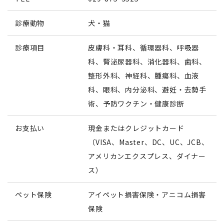
診療動物
犬・猫
診療項目
皮膚科・耳科、循環器科、呼吸器
科、腎泌尿器科、消化器科、歯科、
整形外科、神経科、腫瘍科、血液
科、眼科、内分泌科、避妊・去勢手
術、予防ワクチン・健康診断
お支払い
現金またはクレジットカード
（VISA、Master、DC、UC、JCB、
アメリカンエクスプレス、ダイナー
ス）
ペット保険
アイペット損害保険・アニコム損害
保険