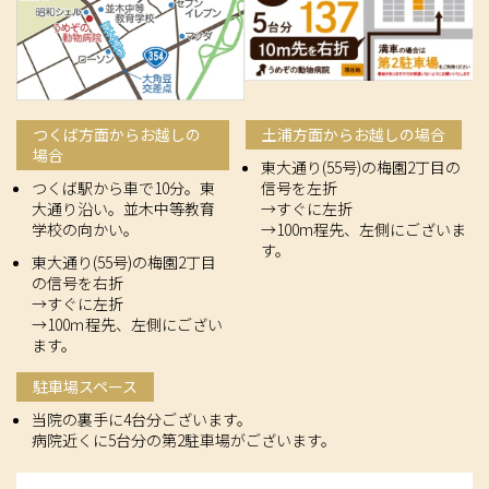
つくば方面からお越しの
土浦方面からお越しの場合
場合
東大通り(55号)の梅園2丁目の
つくば駅から車で10分。東
信号を左折
大通り沿い。並木中等教育
→すぐに左折
学校の向かい。
→100m程先、左側にございま
す。
東大通り(55号)の梅園2丁目
の信号を右折
→すぐに左折
→100ｍ程先、左側にござい
ます。
駐車場スペース
当院の裏手に4台分ございます。
病院近くに5台分の第2駐車場がございます。