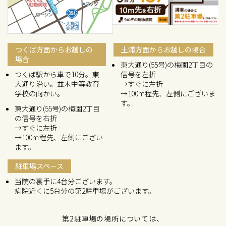
つくば方面からお越しの
土浦方面からお越しの場合
場合
東大通り(55号)の梅園2丁目の
つくば駅から車で10分。東
信号を左折
大通り沿い。並木中等教育
→すぐに左折
学校の向かい。
→100m程先、左側にございま
す。
東大通り(55号)の梅園2丁目
の信号を右折
→すぐに左折
→100ｍ程先、左側にござい
ます。
駐車場スペース
当院の裏手に4台分ございます。
病院近くに5台分の第2駐車場がございます。
第2駐車場の場所については、