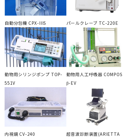
自動分包機 CPX-IIIS
パールクレーブ TC-220E
動物用シリンジポンプ TOP-
動物用人工呼吸器 COMPOS
551V
β-EV
内視鏡 CV-240
超音波診断装置(ARIETTA