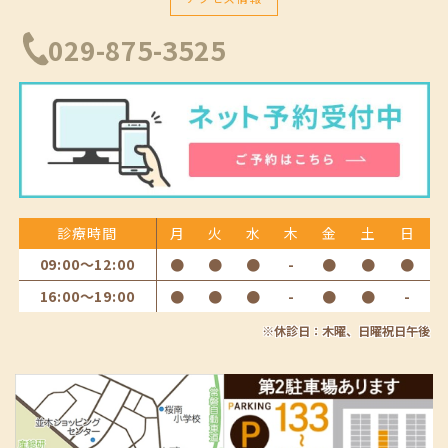
029-875-3525
診療時間
月
火
水
木
金
土
日
09:00〜12:00
●
●
●
-
●
●
●
16:00〜19:00
●
●
●
-
●
●
-
※休診日：木曜、日曜祝日午後