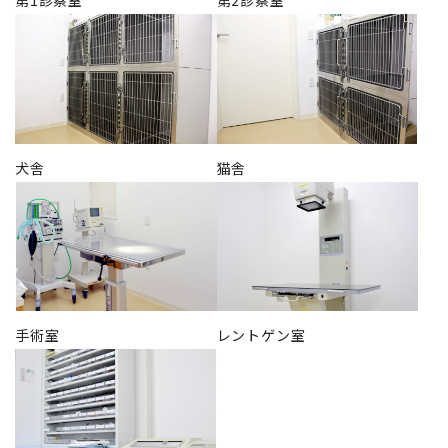
第1診察室
第2診察室
犬舎
猫舎
手術室
レントゲン室