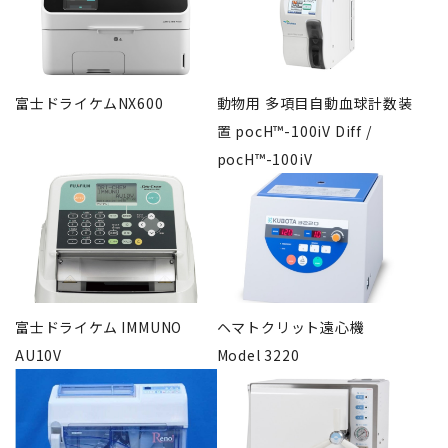
富士ドライケムNX600
動物用 多項目自動血球計数装
置 pocH™-100iV Diff /
pocH™-100iV
富士ドライケム IMMUNO
ヘマトクリット遠心機
AU10V
Model 3220