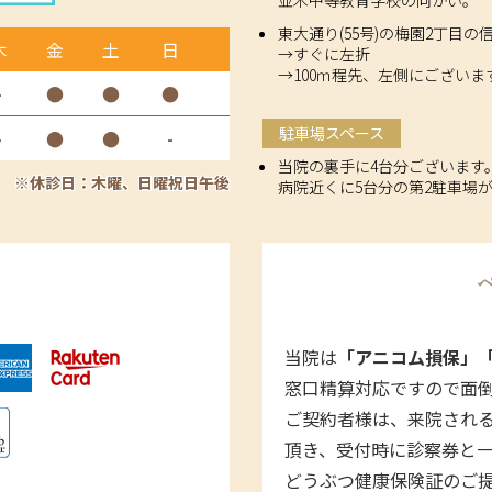
東大通り(55号)の梅園2丁目の
木
金
土
日
→すぐに左折
→100ｍ程先、左側にございま
-
●
●
●
駐車場スペース
-
●
●
-
当院の裏手に4台分ございます
※休診日：木曜、日曜祝日午後
病院近くに5台分の第2駐車場
当院は
「アニコム損保」
窓口精算対応ですので面
ご契約者様は、来院され
頂き、受付時に診察券と
どうぶつ健康保険証のご